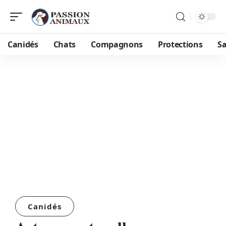
Canidés
Chats
Compagnons
Protections
S
Canidés