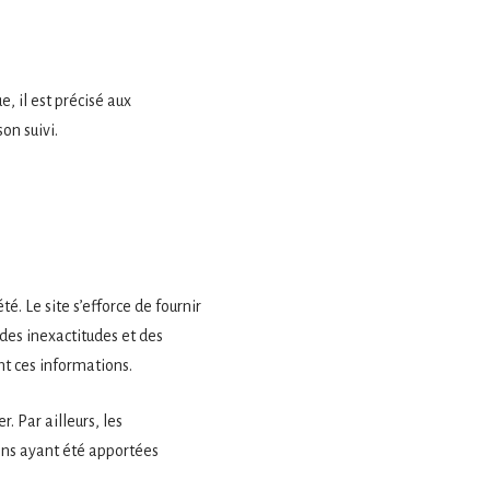
, il est précisé aux
son suivi.
é. Le site s’efforce de fournir
 des inexactitudes et des
ent ces informations.
r. Par ailleurs, les
ions ayant été apportées