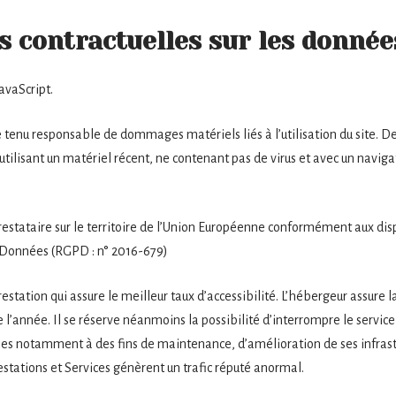
ns contractuelles sur les donné
JavaScript.
 tenu responsable de dommages matériels liés à l’utilisation du site. De p
 utilisant un matériel récent, ne contenant pas de virus et avec un navig
restataire sur le territoire de l’Union Européenne conformément aux di
s Données (RGPD : n° 2016-679)
restation qui assure le meilleur taux d’accessibilité. L’hébergeur assure l
de l’année. Il se réserve néanmoins la possibilité d’interrompre le serv
bles notamment à des fins de maintenance, d’amélioration de ses infrast
Prestations et Services génèrent un trafic réputé anormal.