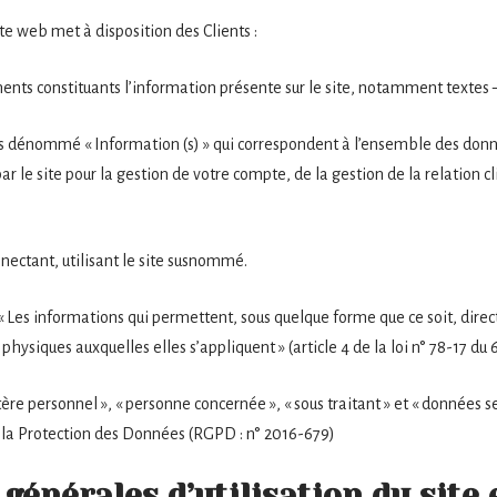
te web met à disposition des Clients :
ts constituants l’information présente sur le site, notamment textes 
s dénommé « Information (s) » qui correspondent à l’ensemble des don
r le site pour la gestion de votre compte, de la gestion de la relation cl
nectant, utilisant le site susnommé.
« Les informations qui permettent, sous quelque forme que ce soit, dire
physiques auxquelles elles s’appliquent » (article 4 de la loi n° 78-17 du 6
re personnel », « personne concernée », « sous traitant » et « données se
 la Protection des Données (RGPD : n° 2016-679)
 générales d’utilisation du site 