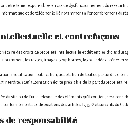
rront être tenus responsables en cas de dysfonctionnement du réseau Int
 informatique et de téléphonie lié notamment à l’encombrement du ré
intellectuelle et contrefaçons
priétaire des droits de propriété intellectuelle et détient les droits d’us
et, notamment les textes, images, graphismes, logos, vidéos, icônes et s
tion, modification, publication, adaptation de tout ou partie des élémen
t interdite, sauf autorisation écrite préalable de la part du propriétaire 
sée du site ou de l’un quelconque des éléments qu’il contient sera cons
e conformément aux dispositions des articles L.335-2 et suivants du Code
s de responsabilité