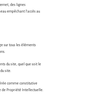
ernet, des lignes
seau empêchant l’accès au
age sur tous les éléments
ons.
ts du site, quel que soit le
du site.
idérée comme constitutive
 de Propriété Intellectuelle.