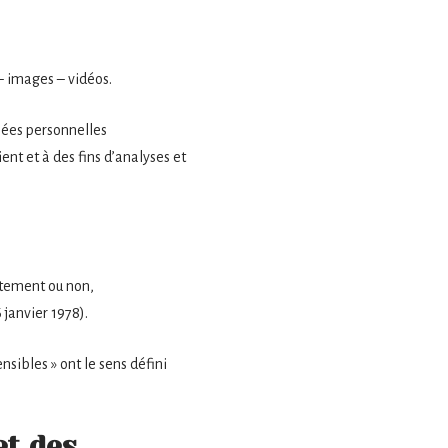
– images – vidéos.
nées personnelles
ient et à des fins d’analyses et
ctement ou non,
 janvier 1978).
nsibles » ont le sens défini
et des