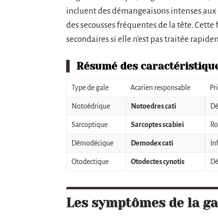
incluent des démangeaisons intenses aux 
des secousses fréquentes de la tête. Cette
secondaires si elle n’est pas traitée rapide
Résumé des caractéristiqu
Type de gale
Acarien responsable
Pr
Notoédrique
Notoedres cati
Dé
Sarcoptique
Sarcoptes scabiei
Ro
Démodécique
Demodex cati
In
Otodectique
Otodectes cynotis
Dé
Les symptômes de la ga