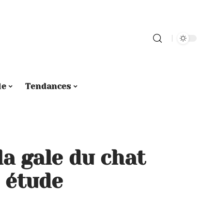
le
Tendances
a gale du chat
 étude