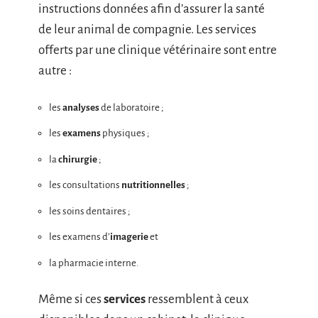
instructions données afin d’assurer la santé
de leur animal de compagnie. Les services
offerts par une clinique vétérinaire sont entre
autre :
les
analyses
de laboratoire ;
les
examens
physiques ;
la
chirurgie
;
les consultations
nutritionnelles
;
les soins dentaires ;
les examens d’
imagerie
et
la pharmacie interne.
Même si ces
services
ressemblent à ceux