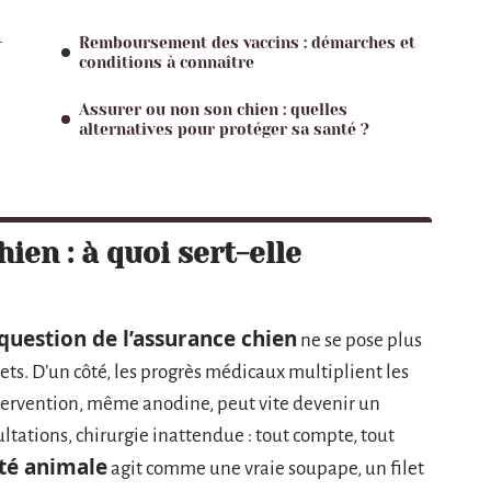
-
Remboursement des vaccins : démarches et
conditions à connaître
Assurer ou non son chien : quelles
alternatives pour protéger sa santé ?
ien : à quoi sert-elle
question de l’assurance chien
ne se pose plus
ets. D’un côté, les progrès médicaux multiplient les
intervention, même anodine, peut vite devenir un
ultations, chirurgie inattendue : tout compte, tout
té animale
agit comme une vraie soupape, un filet