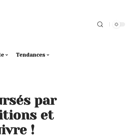
le
Tendances
rsés par
itions et
ivre !