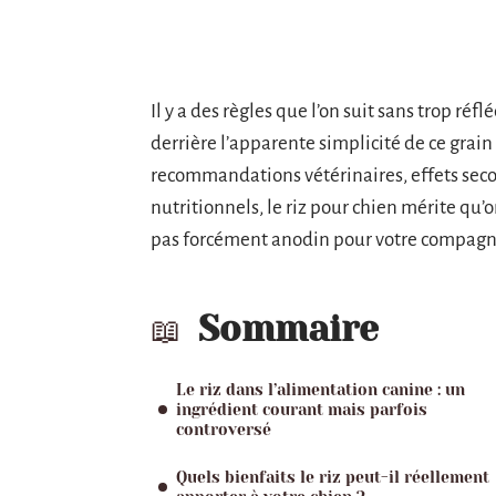
Il y a des règles que l’on suit sans trop réfl
derrière l’apparente simplicité de ce grain
recommandations vétérinaires, effets seco
nutritionnels, le riz pour chien mérite qu’o
pas forcément anodin pour votre compagn
Sommaire
Le riz dans l’alimentation canine : un
ingrédient courant mais parfois
controversé
Quels bienfaits le riz peut-il réellement