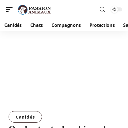
Canidés
Chats
Compagnons
Protections
S
Canidés