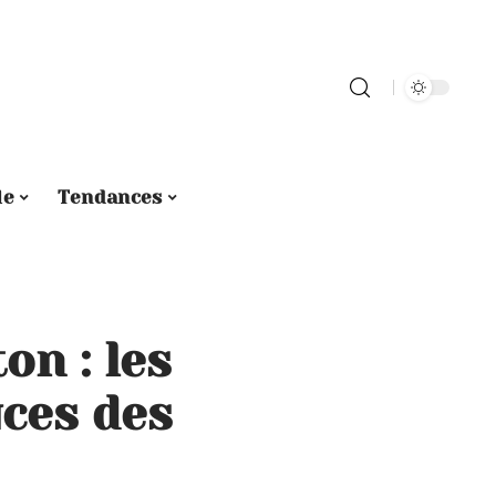
le
Tendances
on : les
uces des