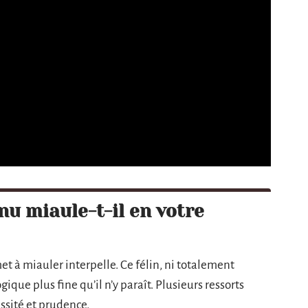
u miaule-t-il en votre
t à miauler interpelle. Ce félin, ni totalement
ique plus fine qu’il n’y paraît. Plusieurs ressorts
sité et prudence.