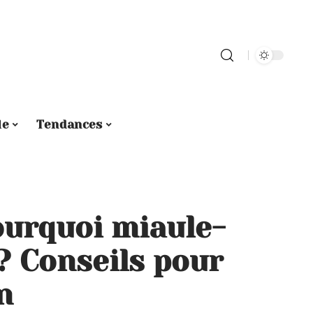
le
Tendances
ourquoi miaule-
 ? Conseils pour
n