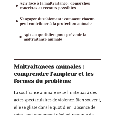
Agir face à la maltraitance : démarches
concrètes et recours possibles
S’engager durablement : comment chacun
peut contribuer à la protection animale
Agir au quotidien pour prévenir la
maltraitance animale
Maltraitances animales :
comprendre l’ampleur et les
formes du problème
La souffrance animale ne se limite pas à des
actes spectaculaires de violence. Bien souvent,
elle se glisse dans le quotidien : absence de
soins, environnement négligé, manque de